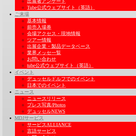
出展者アンケート
Tube公式ウェブサイト（英語）
ご来場
基本情報
前売入場券
会場アクセス・現地情報
ツアー情報
出展企業・製品データベース
業界メッセ一覧
お問い合わせ
tube公式ウェブサイト（英語）
イベント
デュッセルドルフでのイベント
日本でのイベント
ニュース
ニュースリリース
プレス写真/Photos
デュッセルNEWS
MDJサービス
サービスALLIANCE
言語サービス