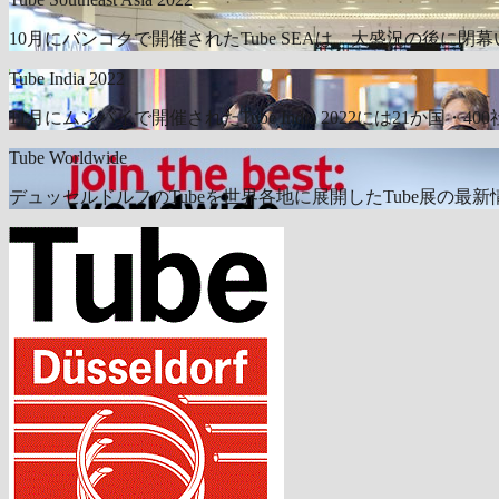
10月にバンコクで開催されたTube SEAは、大盛況の後に閉
Tube India 2022
11月にムンバイで開催されたTube India 2022には21か国・4
Tube Worldwide
デュッセルドルフのTubeを世界各地に展開したTube展の最新